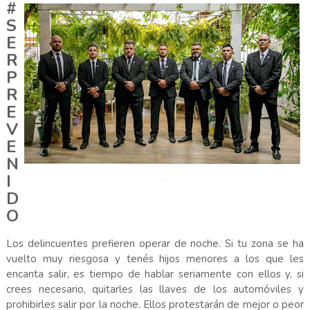
#
S
E
R
P
R
E
V
E
N
I
.
D
O
Los delincuentes prefieren operar de noche. Si tu zona se ha
vuelto muy riesgosa y tenés hijos menores a los que les
encanta salir, es tiempo de hablar seriamente con ellos y, si
crees necesario, quitarles las llaves de los automóviles y
prohibirles salir por la noche. Ellos protestarán de mejor o peor