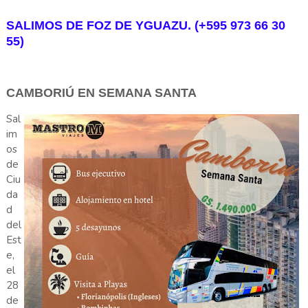
SALIMOS DE FOZ DE YGUAZU. (+595 973 66 30
55)
CAMBORIÚ EN SEMANA SANTA
Sal
im
os
de
Ciu
da
d
del
Est
e,
el
28
de