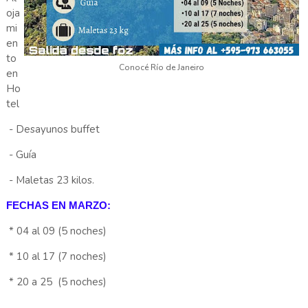
oja
mi
en
to
Conocé Río de Janeiro
en
Ho
tel
- Desayunos buffet
- Guía
- Maletas 23 kilos.
FECHAS EN MARZO:
* 04 al 09 (5 noches)
* 10 al 17 (7 noches)
* 20 a 25 (5 noches)