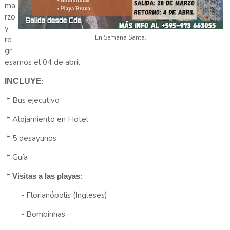
ma
rzo
y
En Semana Santa.
re
gr
esamos el 04 de abril.
:
INCLUYE
* Bus ejecutivo
* Alojamiento en Hotel
* 5 desayunos
* Guía
*
Visitas a las playas
:
- Florianópolis (Ingleses)
- Bombinhas