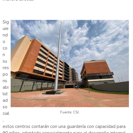
Sig
uie
nd
o
co
n
su
res
po
ns
abi
lid
ad
so
Fuente: CSJ.
cial
,
estos centros contarán con una guardería con capacidad para
90 niños, adaptada especialmente para el desarrollo integral