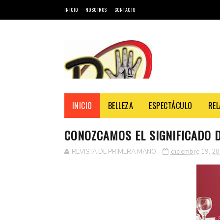
INICIO
NOSOTROS
CONTACTO
INICIO
BELLEZA
ESPECTÁCULO
REL
CONOZCAMOS EL SIGNIFICADO 
REVISTA
REVISTA DE PRIMERA MANO
diciembre 19, 2