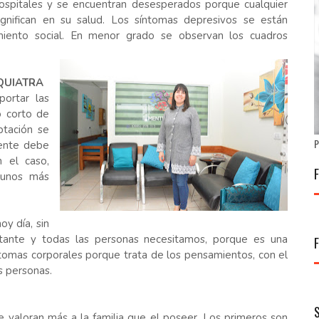
ospitales y se encuentran desesperados porque cualquier
gnifican en su salud. Los síntomas depresivos se están
amiento social. En menor grado se observan los cuadros
QUIATRA
ortar las
o corto de
ptación se
P
iente debe
n el caso,
lgunos más
oy día, sin
ortante y todas las personas necesitamos, porque es una
omas corporales porque trata de los pensamientos, con el
s personas.
e valoran más a la familia que el poseer. Los primeros son