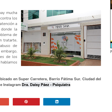
 hay mucha
 contra los
 atención a
n donde la
roblema de
 tratarte,
 abuso de
in embargo,
P
ces de los
o hablamos
ubicado en Super Carretera, Barrio Fátima Sur. Ciudad del
 e Instagram
Dra. Daisy Páez - Psiquiatra