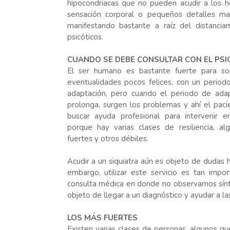
hipocondriacas que no pueden acudir a los h
sensación corporal o pequeños detalles ma
manifestando bastante a raíz del distanci
psicóticos.
CUANDO SE DEBE CONSULTAR CON EL PSI
El ser humano es bastante fuerte para sop
eventualidades pocos felices, con un period
adaptación, pero cuando el periodo de ada
prolonga, surgen los problemas y ahí el pac
buscar ayuda profesional para intervenir e
porque hay varias clases de resiliencia, a
fuertes y otros débiles.
Acudir a un siquiatra aún es objeto de dudas h
embargo, utilizar este servicio es tan imp
consulta médica en donde no observamos sínt
objeto de llegar a un diagnóstico y ayudar a la
LOS MÁS FUERTES
Existen varias clases de personas, algunos qu