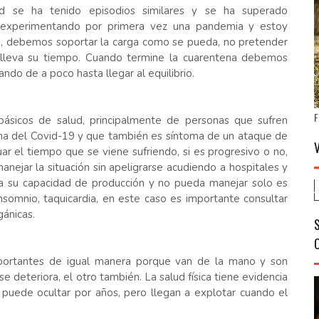
d se ha tenido episodios similares y se ha superado
tá experimentando por primera vez una pandemia y estoy
en, debemos soportar la carga como se pueda, no pretender
d lleva su tiempo. Cuando termine la cuarentena debemos
ndo de a poco hasta llegar al equilibrio.
F
s básicos de salud, principalmente de personas que sufren
toma del Covid-19 y que también es síntoma de un ataque de
ar el tiempo que se viene sufriendo, si es progresivo o no,
anejar la situación sin apeligrarse acudiendo a hospitales y
a su capacidad de producción y no pueda manejar solo es
somnio, taquicardia, en este caso es importante consultar
gánicas.
importantes de igual manera porque van de la mano y son
 deteriora, el otro también. La salud física tiene evidencia
e puede ocultar por años, pero llegan a explotar cuando el