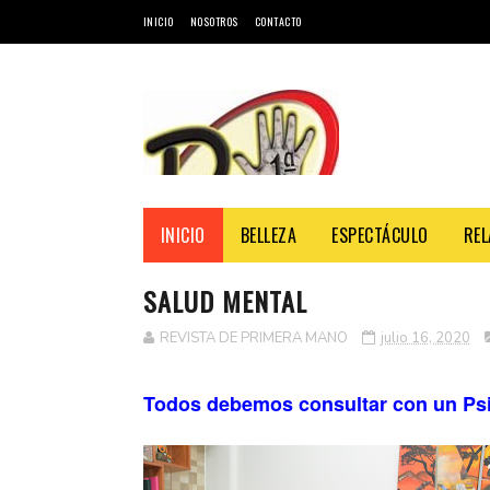
INICIO
NOSOTROS
CONTACTO
INICIO
BELLEZA
ESPECTÁCULO
REL
SALUD MENTAL
REVISTA
REVISTA DE PRIMERA MANO
julio 16, 2020
Todos debemos consultar con un Psi