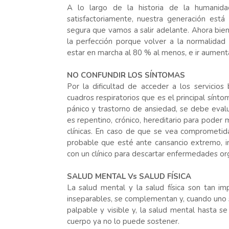
A lo largo de la historia de la humanida
satisfactoriamente, nuestra generación es
segura que vamos a salir adelante. Ahora bi
la perfección porque volver a la normalida
estar en marcha al 80 % al menos, e ir aumenta
NO CONFUNDIR LOS SÍNTOMAS
Por la dificultad de acceder a los servicio
cuadros respiratorios que es el principal sín
pánico y trastorno de ansiedad, se debe evalu
es repentino, crónico, hereditario para poder m
clínicas. En caso de que se vea comprometid
probable que esté ante cansancio extremo, in
con un clínico para descartar enfermedades or
SALUD MENTAL Vs SALUD FÍSICA
La salud mental y la salud física son tan 
inseparables, se complementan y, cuando uno se
palpable y visible y, la salud mental hasta s
cuerpo ya no lo puede sostener.