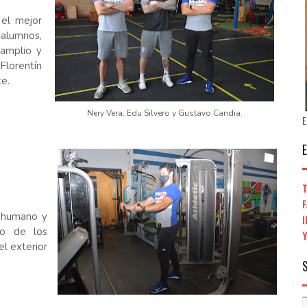
 el mejor
alumnos,
 amplio y
Florentín
e.
Nery Vera, Edu Silvero y Gustavo Candia.
E
 humano y
do de los
el exterior