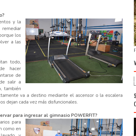
o?
entos y la
a remediar
 porque los
lver a las
F
itan todo,
de hacer
antarse de
de salir a
o, también
rectamente va a destino mediante el ascensor o la escalera
os dejan cada vez más disfuncionales.
servar para ingresar al gimnasio POWERFIT?
arios para
ón como en
 lavado y