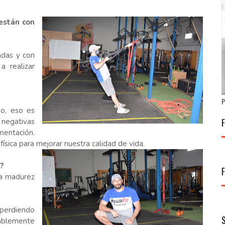
están con
adas y con
 realizar
P
o, eso es
 negativas
mentación.
ísica para mejorar nuestra calidad de vida.
?
la madurez
a perdiendo
onablemente