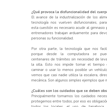
¿Qué provoca la disfuncionalidad del cuerp
El avance de la industrialización de los alim
tecnología nos vuelven disfuncionales, par
esta cuestión es necesario acudir al gimnasio
entrenadores trabajan arduamente para devo
personas su funcionalidad.
Por otra parte, la tecnología que nos facil
porque desde la computadora se pue
centenares de trámites sin necesidad de lev
la silla. Esto nos impide tomar el tiempo 
caminar o usar lo menos posible un vehícul
vemos que casi nadie utiliza la escalera, di
mecánica. Son algunos simples ejemplos que n
¿Cuáles son los cuidados que se deben ob
Principalmente tomamos los cuidados neces
protegernos entre todos, por eso es obligaci
todos los locales, el uso de tapaboca,