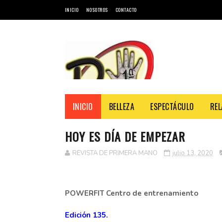
INICIO
NOSOTROS
CONTACTO
INICIO
BELLEZA
ESPECTÁCULO
REL
HOY ES DÍA DE EMPEZAR
REVISTA
REVISTA DE PRIMERA MANO
julio 13, 2020
POWERFIT Centro de entrenamiento
Edición 135.