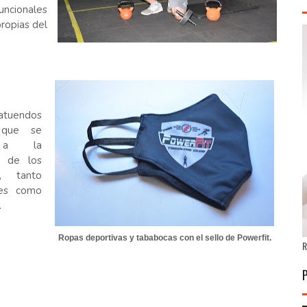
uncionales
propias del
tuendos
 que se
 a la
ad de los
s, tanto
es como
.
Ropas deportivas y tababocas con el sello de Powerfit.
R