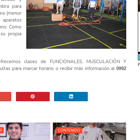
mbra para
ura (menor
s aparatos
umno. Como
su propia
ofrecemos clases de FUNCIONALES, MUSCULACIÓN Y
P
 para marcar horario o recibir más información al
0992
S
CONTENIDO