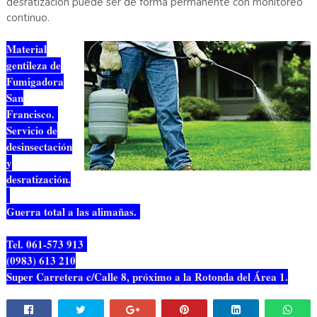
desratización puede ser de forma permanente con monitoreo
continuo.
Material
gentileza de
Fumigadora
San
Francisco.
Servicio de
desinsectación
y
desratización.
Guerra total a las alimañas.
Tel. 061-573 913
(0983) 613 210
Super Carretera c/Calle 8, próximo a la Rotonda del Área 1.